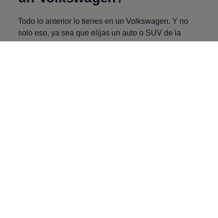
Todo lo anterior lo tienes en un
Volkswagen
. Y no
solo eso, ya sea que elijas un auto o SUV de la
familia VW, este forma parte de Be The Evolution,
una nueva etapa en la que llevaremos diseño,
tecnología, seguridad y motorización a la mayor
cantidad de mexicanos posible. Todo se traduce en
mejores experiencias de manejo y felicidad para ti.
Be The Evolución te da lo
que necesitas
Es importante que conozcas los
4 pilares
que
desarrollamos como parte de nuestra
transformación, en los cuales nos apoyamos para
cumplir nuestro propósito más importante: