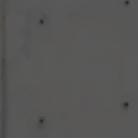
Programa de lealtad FS Xclusive
Encuentra tu Usado Certificado
Servicios y refacciones Volkswagen
Servicios Postventa
Aceite
Batería
Frenos
Precios de mantenimiento
ProService
Llamado a revisión
Refacciones y llantas
Refacciones Originales
Llantas
Planes de mantenimiento de prepago
Volkswagen 3x3
Long Drive
Beneficios de contratar un plan prepagado >
Accesorios y boutique
Accesorios por modelo
Volkswagen Collection
Catálogo de accesorios
Acerca de tu auto
Protección Volkswagen
Servicios de mantenimiento incluídos
Guía de indicadores