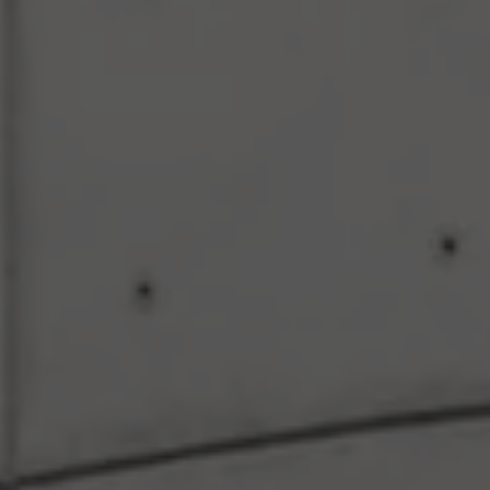
Llamado a revisión
Respaldo Volkswagen
Cobertura de robo de autopartes
Plan de asistencia técnica
Programa de lealtad FS Xclusive
Experiencia VW
Blog
Innovación
Historia y Cultura
Tips
Seminuevos
Nuestra Historia
Nuestro canal de YouTube
Reseñas VW
Tiguan 2025
Jetta 2025
Volkswagen Tera 2026
Croquetatón 2026
Serie Original Huellas
Sostenibilidad
Naturaleza
Nuestras personas
Sociedad
Conoce nuestra estrategia de Sostenibilidad
Integridad y Cumplimiento