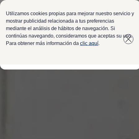
Modelos y configurador
Configura tu Volkswagen
Utilizamos cookies propias para mejorar nuestro servicio y
Virtual Studio - Realidad Aumentada
mostrar publicidad relacionada a tus preferencias
Volkswagen Usados Certificados
mediante el análisis de hábitos de navegación. Si
Saltar
Saltar a
Nivus 2027
a pie
Camionetas y SUVs
continúas navegando, consideramos que aceptas su uso.
contenido
de
Sedanes
Para obtener más información da
clic aquí
.
Deportivos
página
Compactos
Flotillas
Vehículos Comerciales
Ofertas y financiamiento
Promociones Volkswagen
Financiamiento y Arrendamiento
Ofertas en servicio y refacciones
Volkswagen ¡Ya!
Planes de mantenimiento de prepago
Garantías y seguros
Garantías
Seguro de Robo de Autopartes
Cobertura de protección adicional Plus
Seguro Automotriz
Volkswagen entre dos
Financiamiento de Usados Certificados