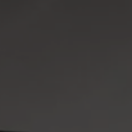
Programa de lealtad FS Xclusive
Encuentra tu Usado Certificado
Servicios y refacciones Volkswagen
Servicios Postventa
Aceite
Batería
Frenos
Precios de mantenimiento
ProService
Llamado a revisión
Refacciones y llantas
Refacciones Originales
Llantas
Planes de mantenimiento de prepago
Volkswagen 3x3
Long Drive
Beneficios de contratar un plan prepagado >
Accesorios y boutique
Accesorios por modelo
Volkswagen Collection
Catálogo de accesorios
Acerca de tu auto
Protección Volkswagen
Servicios de mantenimiento incluídos
Guía de indicadores