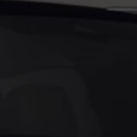
Llamado a revisión
Respaldo Volkswagen
Cobertura de robo de autopartes
Plan de asistencia técnica
Programa de lealtad FS Xclusive
Experiencia VW
Blog
Innovación
Historia y Cultura
Tips
Seminuevos
Nuestra Historia
Nuestro canal de YouTube
Reseñas VW
Tiguan 2025
Jetta 2025
Volkswagen Tera 2026
Croquetatón 2026
Serie Original Huellas
Sostenibilidad
Naturaleza
Nuestras personas
Sociedad
Conoce nuestra estrategia de Sostenibilidad
Integridad y Cumplimiento