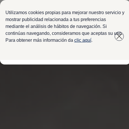
Modelos y configurador
Configura tu Volkswagen
Utilizamos cookies propias para mejorar nuestro servicio y
Virtual Studio - Realidad Aumentada
mostrar publicidad relacionada a tus preferencias
Volkswagen Usados Certificados
mediante el análisis de hábitos de navegación. Si
Saltar
Saltar a
Nivus 2027
a pie
Camionetas y SUVs
continúas navegando, consideramos que aceptas su uso.
contenido
de
Sedanes
Para obtener más información da
clic aquí
.
Deportivos
página
Compactos
Flotillas
Vehículos Comerciales
Ofertas y financiamiento
Promociones Volkswagen
Financiamiento y Arrendamiento
Ofertas en servicio y refacciones
Volkswagen ¡Ya!
Planes de mantenimiento de prepago
Garantías y seguros
Garantías
Seguro de Robo de Autopartes
Cobertura de protección adicional Plus
Seguro Automotriz
Volkswagen entre dos
Financiamiento de Usados Certificados