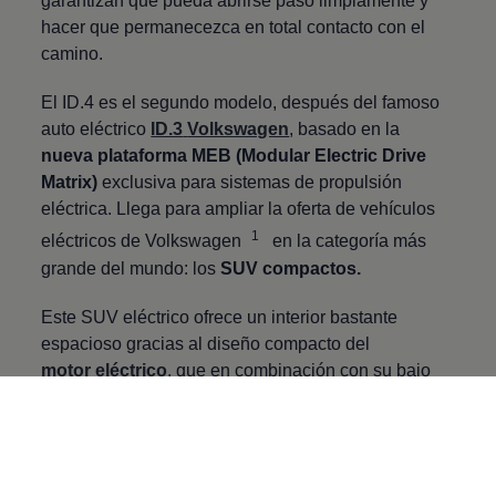
garantizan que pueda abrirse paso limpiamente y
hacer que permanecezca en total contacto con el
camino.
El ID.4 es el segundo modelo, después del famoso
auto eléctrico
ID.3
Volkswagen
, basado en la
nueva plataforma MEB (Modular Electric Drive
Matrix)
exclusiva para sistemas de propulsión
eléctrica. Llega para ampliar la oferta de vehículos
1
eléctricos de
Volkswagen
en la categoría más
grande del mundo: los
SUV compactos.
Este SUV eléctrico ofrece un interior bastante
espacioso gracias al diseño compacto del
motor eléctrico
, que en combinación con su bajo
coeficiente de resistencia al aire y sistema de
baterías escalable, puede recorrer
más de 500
kilómetros.