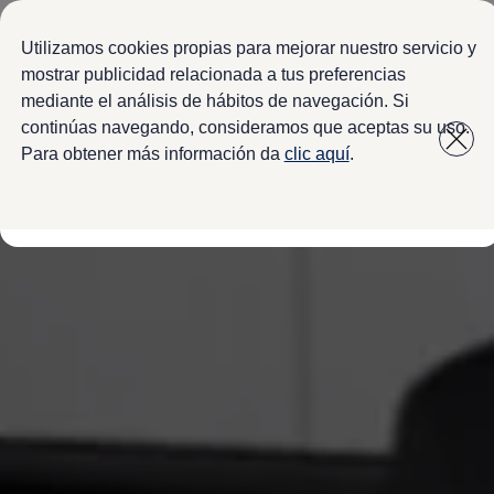
Modelos y configurador
Configura tu Volkswagen
Utilizamos cookies propias para mejorar nuestro servicio y
Virtual Studio - Realidad Aumentada
mostrar publicidad relacionada a tus preferencias
Volkswagen Usados Certificados
mediante el análisis de hábitos de navegación. Si
Saltar
Saltar a
Nivus 2027
a pie
Camionetas y SUVs
continúas navegando, consideramos que aceptas su uso.
contenido
de
Sedanes
Para obtener más información da
clic aquí
.
Deportivos
página
Compactos
Flotillas
Vehículos Comerciales
Ofertas y financiamiento
Promociones Volkswagen
Financiamiento y Arrendamiento
Ofertas en servicio y refacciones
Volkswagen ¡Ya!
Planes de mantenimiento de prepago
Garantías y seguros
Garantías
Seguro de Robo de Autopartes
Cobertura de protección adicional Plus
Seguro Automotriz
Volkswagen entre dos
Financiamiento de Usados Certificados