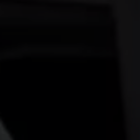
Programa de lealtad FS Xclusive
Encuentra tu Usado Certificado
Servicios y refacciones Volkswagen
Servicios Postventa
Aceite
Batería
Frenos
Precios de mantenimiento
ProService
Llamado a revisión
Refacciones y llantas
Refacciones Originales
Llantas
Planes de mantenimiento de prepago
Volkswagen 3x3
Long Drive
Beneficios de contratar un plan prepagado >
Accesorios y boutique
Accesorios por modelo
Volkswagen Collection
Catálogo de accesorios
Acerca de tu auto
Protección Volkswagen
Servicios de mantenimiento incluídos
Guía de indicadores