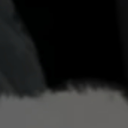
Llamado a revisión
Respaldo Volkswagen
Cobertura de robo de autopartes
Plan de asistencia técnica
Programa de lealtad FS Xclusive
Experiencia VW
Blog
Innovación
Historia y Cultura
Tips
Seminuevos
Nuestra Historia
Nuestro canal de YouTube
Reseñas VW
Tiguan 2025
Jetta 2025
Volkswagen Tera 2026
Croquetatón 2026
Serie Original Huellas
Sostenibilidad
Naturaleza
Nuestras personas
Sociedad
Conoce nuestra estrategia de Sostenibilidad
Integridad y Cumplimiento