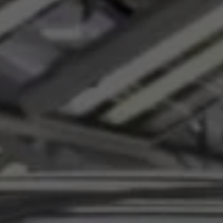
Programa de lealtad FS Xclusive
Encuentra tu Usado Certificado
Servicios y refacciones Volkswagen
Servicios Postventa
Aceite
Batería
Frenos
Precios de mantenimiento
ProService
Llamado a revisión
Refacciones y llantas
Refacciones Originales
Llantas
Planes de mantenimiento de prepago
Volkswagen 3x3
Long Drive
Beneficios de contratar un plan prepagado >
Accesorios y boutique
Accesorios por modelo
Volkswagen Collection
Catálogo de accesorios
Acerca de tu auto
Protección Volkswagen
Servicios de mantenimiento incluídos
Guía de indicadores