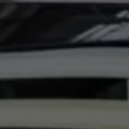
Llamado a revisión
Respaldo Volkswagen
Cobertura de robo de autopartes
Plan de asistencia técnica
Programa de lealtad FS Xclusive
Experiencia VW
Blog
Innovación
Historia y Cultura
Tips
Seminuevos
Nuestra Historia
Nuestro canal de YouTube
Reseñas VW
Tiguan 2025
Jetta 2025
Volkswagen Tera 2026
Croquetatón 2026
Serie Original Huellas
Sostenibilidad
Naturaleza
Nuestras personas
Sociedad
Conoce nuestra estrategia de Sostenibilidad
Integridad y Cumplimiento