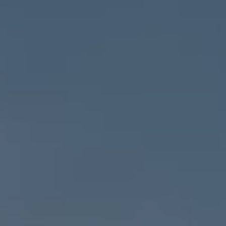
Planes de mantenimiento de prepago
Garantías y seguros
Garantías
Seguro de Robo de Autopartes
Cobertura de protección adicional Plus
Seguro Automotriz
Volkswagen entre dos
Financiamiento de Usados Certificados
Programa de lealtad FS Xclusive
Encuentra tu Usado Certificado
Servicios y refacciones Volkswagen
Servicios Postventa
Aceite
Batería
Frenos
Precios de mantenimiento
ProService
Llamado a revisión
Refacciones y llantas
Refacciones Originales
Llantas
Planes de mantenimiento de prepago
Volkswagen 3x3
Long Drive
Beneficios de contratar un plan prepagado >