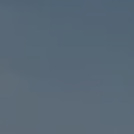
Accesorios y boutique
Accesorios por modelo
Volkswagen Collection
Catálogo de accesorios
Acerca de tu auto
Protección Volkswagen
Servicios de mantenimiento incluídos
Guía de indicadores
Llamado a revisión
Respaldo Volkswagen
Cobertura de robo de autopartes
Plan de asistencia técnica
Programa de lealtad FS Xclusive
Experiencia VW
Blog
Innovación
Historia y Cultura
Tips
Seminuevos
Nuestra Historia
Nuestro canal de YouTube
Reseñas VW
Tiguan 2025
Jetta 2025
Volkswagen Tera 2026