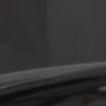
Llamado a revisión
Respaldo Volkswagen
Cobertura de robo de autopartes
Plan de asistencia técnica
Programa de lealtad FS Xclusive
Experiencia VW
Blog
Innovación
Historia y Cultura
Tips
Seminuevos
Nuestra Historia
Nuestro canal de YouTube
Reseñas VW
Tiguan 2025
Jetta 2025
Volkswagen Tera 2026
Croquetatón 2026
Serie Original Huellas
Sostenibilidad
Naturaleza
Nuestras personas
Sociedad
Conoce nuestra estrategia de Sostenibilidad
Integridad y Cumplimiento