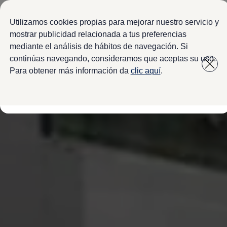
Modelos y configurador
Configura tu Volkswagen
Utilizamos cookies propias para mejorar nuestro servicio y
Virtual Studio - Realidad Aumentada
mostrar publicidad relacionada a tus preferencias
Volkswagen Usados Certificados
mediante el análisis de hábitos de navegación. Si
Saltar
Saltar a
Nivus 2027
a pie
Camionetas y SUVs
continúas navegando, consideramos que aceptas su uso.
contenido
de
Sedanes
Para obtener más información da
clic aquí
.
Deportivos
página
Compactos
Flotillas
Vehículos Comerciales
Ofertas y financiamiento
Promociones Volkswagen
Financiamiento y Arrendamiento
Ofertas en servicio y refacciones
Volkswagen ¡Ya!
Planes de mantenimiento de prepago
Garantías y seguros
Garantías
Seguro de Robo de Autopartes
Cobertura de protección adicional Plus
Seguro Automotriz
Volkswagen entre dos
Financiamiento de Usados Certificados