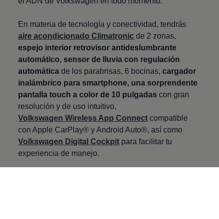
el ADN de
Volkswagen
en todo momento.
En materia de tecnología y conectividad, tendrás
aire acondicionado Climatronic
de 2 zonas,
espejo interior retrovisor antideslumbrante
automático, sensor de lluvia con regulación
automática
de los parabrisas, 6 bocinas,
cargador
inalámbrico para smartphone, una sorprendente
pantalla touch a color de 10 pulgadas
con gran
resolución y de uso intuitivo,
Volkswagen
Wireless App Connect
compatible
con Apple CarPlay® y Android Auto®, así como
Volkswagen
Digital Cockpit
para facilitar tu
experiencia de manejo.