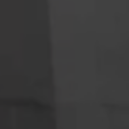
Programa de lealtad FS Xclusive
Encuentra tu Usado Certificado
Servicios y refacciones Volkswagen
Servicios Postventa
Aceite
Batería
Frenos
Precios de mantenimiento
ProService
Llamado a revisión
Refacciones y llantas
Refacciones Originales
Llantas
Planes de mantenimiento de prepago
Volkswagen 3x3
Long Drive
Beneficios de contratar un plan prepagado >
Accesorios y boutique
Accesorios por modelo
Volkswagen Collection
Catálogo de accesorios
Acerca de tu auto
Protección Volkswagen
Servicios de mantenimiento incluídos
Guía de indicadores