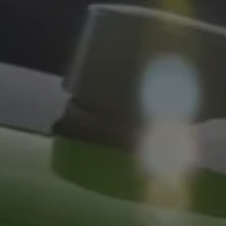
Llamado a revisión
Respaldo Volkswagen
Cobertura de robo de autopartes
Plan de asistencia técnica
Programa de lealtad FS Xclusive
Experiencia VW
Blog
Innovación
Historia y Cultura
Tips
Seminuevos
Nuestra Historia
Nuestro canal de YouTube
Reseñas VW
Tiguan 2025
Jetta 2025
Volkswagen Tera 2026
Croquetatón 2026
Serie Original Huellas
Sostenibilidad
Naturaleza
Nuestras personas
Sociedad
Conoce nuestra estrategia de Sostenibilidad
Integridad y Cumplimiento