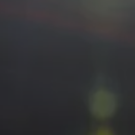
Programa de lealtad FS Xclusive
Encuentra tu Usado Certificado
Servicios y refacciones Volkswagen
Servicios Postventa
Aceite
Batería
Frenos
Precios de mantenimiento
ProService
Llamado a revisión
Refacciones y llantas
Refacciones Originales
Llantas
Planes de mantenimiento de prepago
Volkswagen 3x3
Long Drive
Beneficios de contratar un plan prepagado >
Accesorios y boutique
Accesorios por modelo
Volkswagen Collection
Catálogo de accesorios
Acerca de tu auto
Protección Volkswagen
Servicios de mantenimiento incluídos
Guía de indicadores