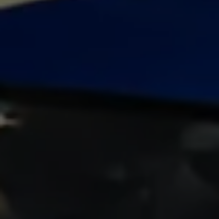
Llamado a revisión
Respaldo Volkswagen
Cobertura de robo de autopartes
Plan de asistencia técnica
Programa de lealtad FS Xclusive
Experiencia VW
Blog
Innovación
Historia y Cultura
Tips
Seminuevos
Nuestra Historia
Nuestro canal de YouTube
Reseñas VW
Tiguan 2025
Jetta 2025
Volkswagen Tera 2026
Croquetatón 2026
Serie Original Huellas
Sostenibilidad
Naturaleza
Nuestras personas
Sociedad
Conoce nuestra estrategia de Sostenibilidad
Integridad y Cumplimiento