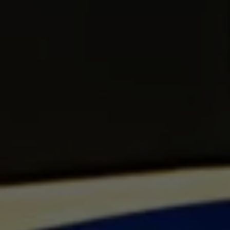
Programa de lealtad FS Xclusive
Encuentra tu Usado Certificado
Servicios y refacciones Volkswagen
Servicios Postventa
Aceite
Batería
Frenos
Precios de mantenimiento
ProService
Llamado a revisión
Refacciones y llantas
Refacciones Originales
Llantas
Planes de mantenimiento de prepago
Volkswagen 3x3
Long Drive
Beneficios de contratar un plan prepagado >
Accesorios y boutique
Accesorios por modelo
Volkswagen Collection
Catálogo de accesorios
Acerca de tu auto
Protección Volkswagen
Servicios de mantenimiento incluídos
Guía de indicadores