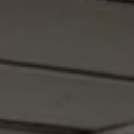
Programa de lealtad FS Xclusive
Encuentra tu Usado Certificado
Servicios y refacciones Volkswagen
Servicios Postventa
Aceite
Batería
Frenos
Precios de mantenimiento
ProService
Llamado a revisión
Refacciones y llantas
Refacciones Originales
Llantas
Planes de mantenimiento de prepago
Volkswagen 3x3
Long Drive
Beneficios de contratar un plan prepagado >
Accesorios y boutique
Accesorios por modelo
Volkswagen Collection
Catálogo de accesorios
Acerca de tu auto
Protección Volkswagen
Servicios de mantenimiento incluídos
Guía de indicadores