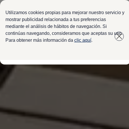
Modelos y configurador
Configura tu Volkswagen
Utilizamos cookies propias para mejorar nuestro servicio y
Virtual Studio - Realidad Aumentada
mostrar publicidad relacionada a tus preferencias
Volkswagen Usados Certificados
mediante el análisis de hábitos de navegación. Si
Saltar
Saltar a
Nivus 2027
a pie
Camionetas y SUVs
continúas navegando, consideramos que aceptas su uso.
contenido
de
Sedanes
Para obtener más información da
clic aquí
.
Deportivos
página
Compactos
Flotillas
Vehículos Comerciales
Ofertas y financiamiento
Promociones Volkswagen
Financiamiento y Arrendamiento
Ofertas en servicio y refacciones
Volkswagen ¡Ya!
Planes de mantenimiento de prepago
Garantías y seguros
Garantías
Seguro de Robo de Autopartes
Cobertura de protección adicional Plus
Seguro Automotriz
Volkswagen entre dos
Financiamiento de Usados Certificados