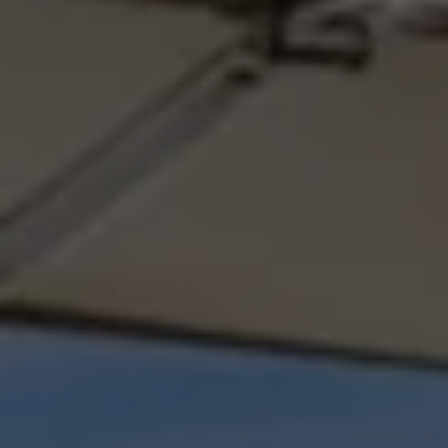
Llamado a revisión
Respaldo Volkswagen
Cobertura de robo de autopartes
Plan de asistencia técnica
Programa de lealtad FS Xclusive
Experiencia VW
Blog
Innovación
Historia y Cultura
Tips
Seminuevos
Nuestra Historia
Nuestro canal de YouTube
Reseñas VW
Tiguan 2025
Jetta 2025
Volkswagen Tera 2026
Croquetatón 2026
Serie Original Huellas
Sostenibilidad
Naturaleza
Nuestras personas
Sociedad
Conoce nuestra estrategia de Sostenibilidad
Integridad y Cumplimiento