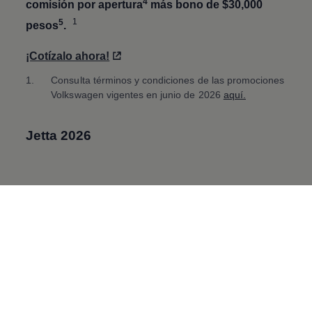
4
comisión por apertura
más bono de $30,000
1
5
pesos
.
¡Cotízalo ahora!
1.
Consulta términos y condiciones de las promociones
Volkswagen
vigentes en junio de 2026
aquí.
Jetta
2026