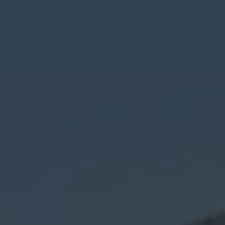
Programa de lealtad FS Xclusive
Encuentra tu Usado Certificado
Servicios y refacciones Volkswagen
Servicios Postventa
Aceite
Batería
Frenos
Precios de mantenimiento
ProService
Llamado a revisión
Refacciones y llantas
Refacciones Originales
Llantas
Planes de mantenimiento de prepago
Volkswagen 3x3
Long Drive
Beneficios de contratar un plan prepagado >
Accesorios y boutique
Accesorios por modelo
Volkswagen Collection
Catálogo de accesorios
Acerca de tu auto
Protección Volkswagen
Servicios de mantenimiento incluídos
Guía de indicadores