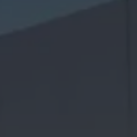
Llamado a revisión
Respaldo Volkswagen
Cobertura de robo de autopartes
Plan de asistencia técnica
Programa de lealtad FS Xclusive
Experiencia VW
Blog
Innovación
Historia y Cultura
Tips
Seminuevos
Nuestra Historia
Nuestro canal de YouTube
Reseñas VW
Tiguan 2025
Jetta 2025
Volkswagen Tera 2026
Croquetatón 2026
Serie Original Huellas
Sostenibilidad
Naturaleza
Nuestras personas
Sociedad
Conoce nuestra estrategia de Sostenibilidad
Integridad y Cumplimiento