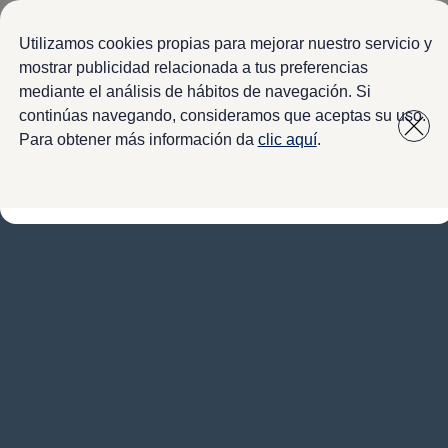
Modelos y configurador
Configura tu Volkswagen
Utilizamos cookies propias para mejorar nuestro servicio y
Virtual Studio - Realidad Aumentada
mostrar publicidad relacionada a tus preferencias
Volkswagen Usados Certificados
mediante el análisis de hábitos de navegación. Si
Saltar
Saltar a
Nivus 2027
a pie
Camionetas y SUVs
continúas navegando, consideramos que aceptas su uso.
contenido
de
Sedanes
Para obtener más información da
clic aquí
.
Deportivos
página
Compactos
Flotillas
Vehículos Comerciales
Ofertas y financiamiento
Promociones Volkswagen
Financiamiento y Arrendamiento
Ofertas en servicio y refacciones
Volkswagen ¡Ya!
Planes de mantenimiento de prepago
Garantías y seguros
Garantías
Seguro de Robo de Autopartes
Cobertura de protección adicional Plus
Seguro Automotriz
Volkswagen entre dos
Financiamiento de Usados Certificados