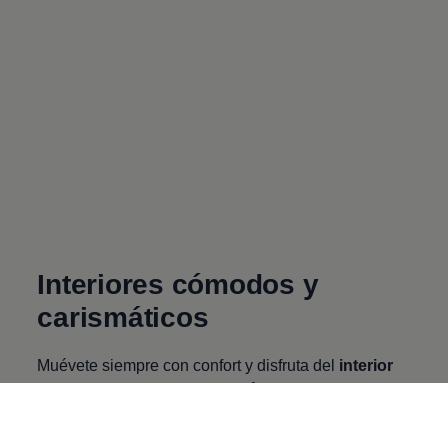
Interiores cómodos y
carismáticos
Muévete siempre con confort y disfruta del
interior
de
Nuevo Taigun
2023 versión Highline
con el
mood que tú quieras gracias a su iluminación
ambiental en tablero,