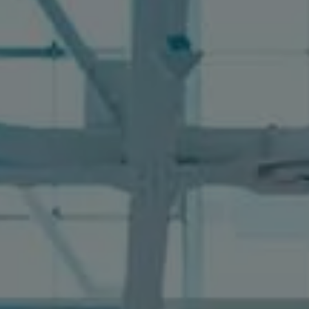
Llamado a revisión
Respaldo Volkswagen
Cobertura de robo de autopartes
Plan de asistencia técnica
Programa de lealtad FS Xclusive
Experiencia VW
Blog
Innovación
Historia y Cultura
Tips
Seminuevos
Nuestra Historia
Nuestro canal de YouTube
Reseñas VW
Tiguan 2025
Jetta 2025
Volkswagen Tera 2026
Croquetatón 2026
Serie Original Huellas
Sostenibilidad
Naturaleza
Nuestras personas
Sociedad
Conoce nuestra estrategia de Sostenibilidad
Integridad y Cumplimiento