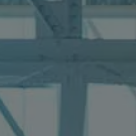
Programa de lealtad FS Xclusive
Encuentra tu Usado Certificado
Servicios y refacciones Volkswagen
Servicios Postventa
Aceite
Batería
Frenos
Precios de mantenimiento
ProService
Llamado a revisión
Refacciones y llantas
Refacciones Originales
Llantas
Planes de mantenimiento de prepago
Volkswagen 3x3
Long Drive
Beneficios de contratar un plan prepagado >
Accesorios y boutique
Accesorios por modelo
Volkswagen Collection
Catálogo de accesorios
Acerca de tu auto
Protección Volkswagen
Servicios de mantenimiento incluídos
Guía de indicadores