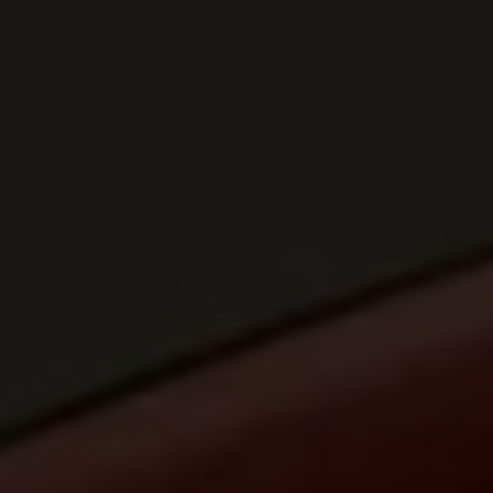
Programa de lealtad FS Xclusive
Encuentra tu Usado Certificado
Servicios y refacciones Volkswagen
Servicios Postventa
Aceite
Batería
Frenos
Precios de mantenimiento
ProService
Llamado a revisión
Refacciones y llantas
Refacciones Originales
Llantas
Planes de mantenimiento de prepago
Volkswagen 3x3
Long Drive
Beneficios de contratar un plan prepagado >
Accesorios y boutique
Accesorios por modelo
Volkswagen Collection
Catálogo de accesorios
Acerca de tu auto
Protección Volkswagen
Servicios de mantenimiento incluídos
Guía de indicadores