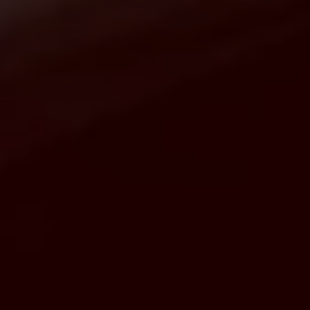
Llamado a revisión
Respaldo Volkswagen
Cobertura de robo de autopartes
Plan de asistencia técnica
Programa de lealtad FS Xclusive
Experiencia VW
Blog
Innovación
Historia y Cultura
Tips
Seminuevos
Nuestra Historia
Nuestro canal de YouTube
Reseñas VW
Tiguan 2025
Jetta 2025
Volkswagen Tera 2026
Croquetatón 2026
Serie Original Huellas
Sostenibilidad
Naturaleza
Nuestras personas
Sociedad
Conoce nuestra estrategia de Sostenibilidad
Integridad y Cumplimiento