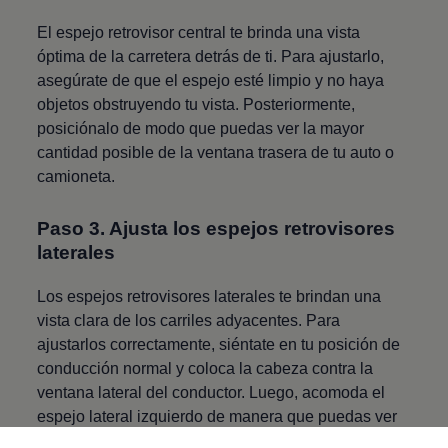
El espejo retrovisor central te brinda una vista
óptima de la carretera detrás de ti. Para ajustarlo,
asegúrate de que el espejo esté limpio y no haya
objetos obstruyendo tu vista. Posteriormente,
posiciónalo de modo que puedas ver la mayor
cantidad posible de la ventana trasera de tu auto o
camioneta.
Paso 3. Ajusta los espejos retrovisores
laterales
Los espejos retrovisores laterales te brindan una
vista clara de los carriles adyacentes. Para
ajustarlos correctamente, siéntate en tu posición de
conducción normal y coloca la cabeza contra la
ventana lateral del conductor. Luego, acomoda el
espejo lateral izquierdo de manera que puedas ver
únicamente una pequeña porción de la parte trasera