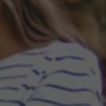
Llamado a revisión
Respaldo Volkswagen
Cobertura de robo de autopartes
Plan de asistencia técnica
Programa de lealtad FS Xclusive
Experiencia VW
Blog
Innovación
Historia y Cultura
Tips
Seminuevos
Nuestra Historia
Nuestro canal de YouTube
Reseñas VW
Tiguan 2025
Jetta 2025
Volkswagen Tera 2026
Croquetatón 2026
Serie Original Huellas
Sostenibilidad
Naturaleza
Nuestras personas
Sociedad
Conoce nuestra estrategia de Sostenibilidad
Integridad y Cumplimiento