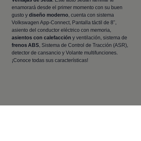
enamorará desde el primer momento con su buen
gusto y
diseño moderno
, cuenta con sistema
Volkswagen
App-Connect, Pantalla táctil de 8",
asiento del conductor eléctrico con memoria,
asientos con calefacción
y ventilación, sistema de
frenos ABS
, Sistema de Control de Tracción (ASR),
detector de cansancio y Volante multifunciones.
¡Conoce todas sus características!