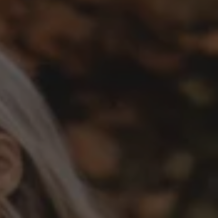
Programa de lealtad FS Xclusive
Encuentra tu Usado Certificado
Servicios y refacciones Volkswagen
Servicios Postventa
Aceite
Batería
Frenos
Precios de mantenimiento
ProService
Llamado a revisión
Refacciones y llantas
Refacciones Originales
Llantas
Planes de mantenimiento de prepago
Volkswagen 3x3
Long Drive
Beneficios de contratar un plan prepagado >
Accesorios y boutique
Accesorios por modelo
Volkswagen Collection
Catálogo de accesorios
Acerca de tu auto
Protección Volkswagen
Servicios de mantenimiento incluídos
Guía de indicadores