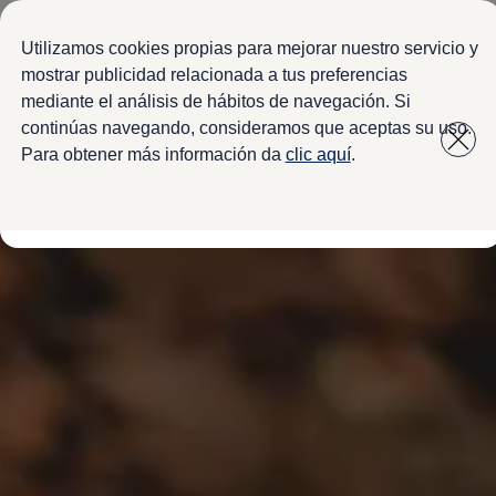
Modelos y configurador
Configura tu Volkswagen
Utilizamos cookies propias para mejorar nuestro servicio y
Virtual Studio - Realidad Aumentada
mostrar publicidad relacionada a tus preferencias
Volkswagen Usados Certificados
mediante el análisis de hábitos de navegación. Si
Saltar
Saltar a
Nivus 2027
a pie
Camionetas y SUVs
continúas navegando, consideramos que aceptas su uso.
contenido
de
Sedanes
Para obtener más información da
clic aquí
.
Deportivos
página
Compactos
Flotillas
Vehículos Comerciales
Ofertas y financiamiento
Promociones Volkswagen
Financiamiento y Arrendamiento
Ofertas en servicio y refacciones
Volkswagen ¡Ya!
Planes de mantenimiento de prepago
Garantías y seguros
Garantías
Seguro de Robo de Autopartes
Cobertura de protección adicional Plus
Seguro Automotriz
Volkswagen entre dos
Financiamiento de Usados Certificados